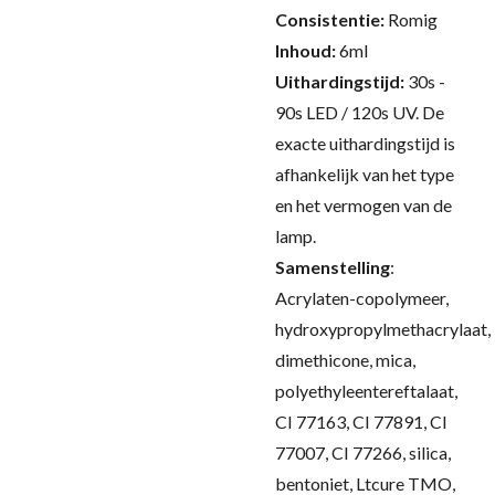
Consistentie:
Romig
Inhoud:
6ml
Uithardingstijd:
30s -
90s LED / 120s UV.
De
exacte uithardingstijd is
afhankelijk van het type
en het vermogen van de
lamp.
Samenstelling
:
Acrylaten-copolymeer,
hydroxypropylmethacrylaat,
dimethicone, mica,
polyethyleentereftalaat,
CI 77163, CI 77891, CI
77007, CI 77266, silica,
bentoniet, Ltcure TMO,