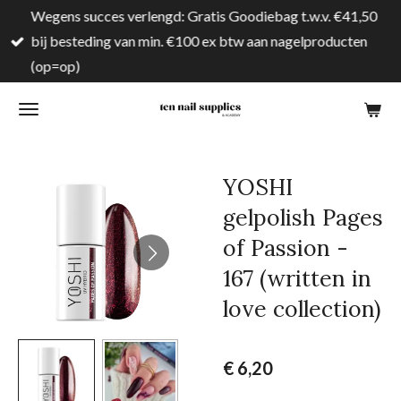
Wegens succes verlengd: Gratis Goodiebag t.w.v. €41,50
Ga
bij besteding van min. €100 ex btw aan nagelproducten
direct
(op=op)
naar
de
hoofdinhoud
YOSHI
gelpolish Pages
of Passion -
167 (written in
love collection)
€ 6,20