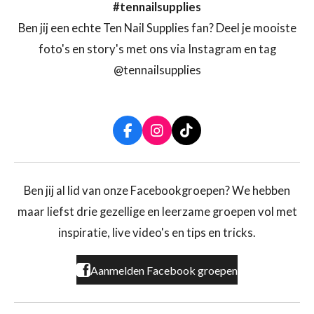
#tennailsupplies
Ben jij een echte Ten Nail Supplies fan? Deel je mooiste
foto's en story's met ons via Instagram en tag
@tennailsupplies
F
I
T
a
n
i
c
s
k
e
t
T
b
a
o
Ben jij al lid van onze Facebookgroepen? We hebben
o
g
k
maar liefst drie gezellige en leerzame groepen vol met
o
r
k
a
inspiratie, live video's en tips en tricks.
m
Aanmelden Facebook groepen