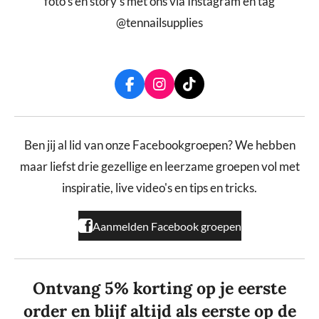
foto's en story's met ons via Instagram en tag
@tennailsupplies
F
I
T
a
n
i
c
s
k
e
t
T
b
a
o
Ben jij al lid van onze Facebookgroepen? We hebben
o
g
k
maar liefst drie gezellige en leerzame groepen vol met
o
r
k
a
inspiratie, live video's en tips en tricks.
m
Aanmelden Facebook groepen
Ontvang 5% korting op je eerste
order en blijf altijd als eerste op de