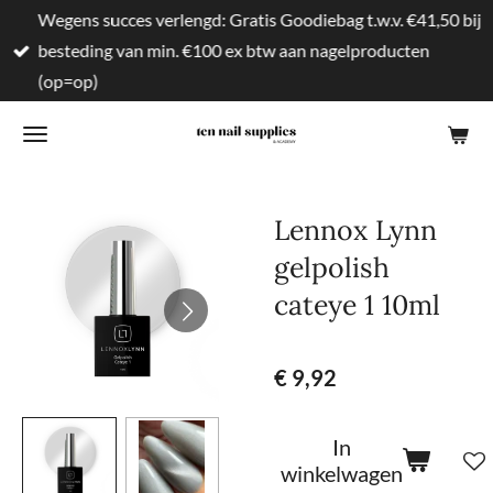
Wegens succes verlengd: Gratis Goodiebag t.w.v. €41,50 bij
Ga
besteding van min. €100 ex btw aan nagelproducten
direct
(op=op)
naar
de
hoofdinhoud
Lennox Lynn
gelpolish
cateye 1 10ml
€ 9,92
In
winkelwagen