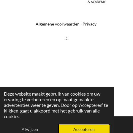
Algemene voorwaarden
|
Privacy
-
Deze website maakt gebruik van cookies om uw
ervaring te verbeteren en op maat gemaakte
advertenties weer te geven. Door op ‘Accepteren’ te
klikken, gaat u akkoord met het gebruik van alle
cookies.
Afwijzen
Accepteren
E-mailadres
Instagram