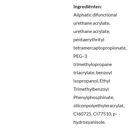
Ingrediënten
:
Aliphatic difunctional
urethane acrylate,
urethane acrylate,
pentaerythrityl
tetramercaptopropionate,
PEG-3
trimethylopropane
triacrylate, benzoyl
isopropanol, Ethyl
Trimethylbenzoyl
Phenylphosphinate,
siliconpolyethyleracrylat,
CI60725, CI77510, p-
hydroxyanisole.