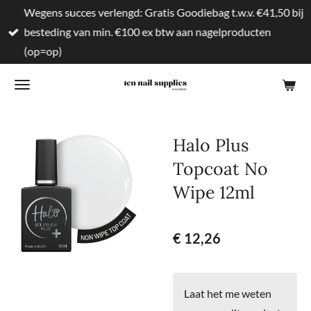
Wegens succes verlengd: Gratis Goodiebag t.w.v. €41,50 bij
Ga
besteding van min. €100 ex btw aan nagelproducten
direct
(op=op)
naar
de
hoofdinhoud
Halo Plus
Topcoat No
Wipe 12ml
€ 12,26
Laat het me weten