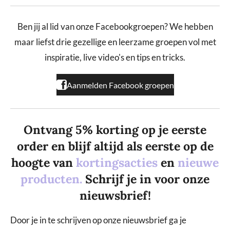
c
s
k
e
t
T
b
a
o
Ben jij al lid van onze Facebookgroepen? We hebben
o
g
k
maar liefst drie gezellige en leerzame groepen vol met
o
r
k
a
inspiratie, live video's en tips en tricks.
m
Aanmelden Facebook groepen
Ontvang 5% korting op je eerste
order en blijf altijd als eerste op de
hoogte van
kortingsacties
en
nieuwe
producten.
Schrijf je in voor onze
nieuwsbrief!
Door je in te schrijven op onze nieuwsbrief ga je