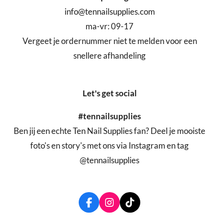
info@tennailsupplies.com
ma-vr: 09-17
Vergeet je ordernummer niet te melden voor een
snellere afhandeling
Let's get social
#tennailsupplies
Ben jij een echte Ten Nail Supplies fan? Deel je mooiste
foto's en story's met ons via Instagram en tag
@tennailsupplies
F
I
T
a
n
i