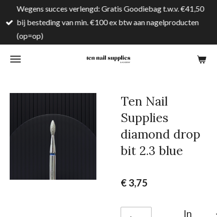
Wegens succes verlengd: Gratis Goodiebag t.w.v. €41,50
Ga
bij besteding van min. €100 ex btw aan nagelproducten
direct
(op=op)
naar
de
hoofdinhoud
Ten Nail
Supplies
diamond drop
bit 2.3 blue
€ 3,75
In