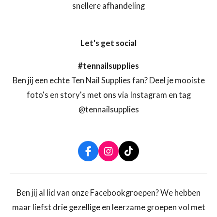
snellere afhandeling
Let's get social
#tennailsupplies
Ben jij een echte Ten Nail Supplies fan? Deel je mooiste
foto's en story's met ons via Instagram en tag
@tennailsupplies
F
I
T
a
n
i
c
s
k
e
t
T
b
a
o
Ben jij al lid van onze Facebookgroepen? We hebben
o
g
k
maar liefst drie gezellige en leerzame groepen vol met
o
r