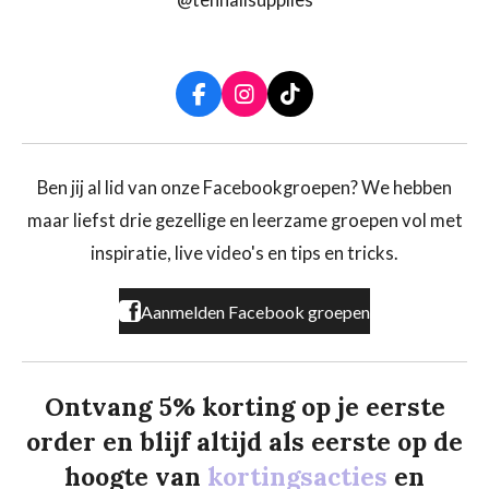
F
I
T
a
n
i
c
s
k
e
t
T
b
a
o
Ben jij al lid van onze Facebookgroepen? We hebben
o
g
k
maar liefst drie gezellige en leerzame groepen vol met
o
r
k
a
inspiratie, live video's en tips en tricks.
m
Aanmelden Facebook groepen
Ontvang 5% korting op je eerste
order en blijf altijd als eerste op de
hoogte van
kortingsacties
en