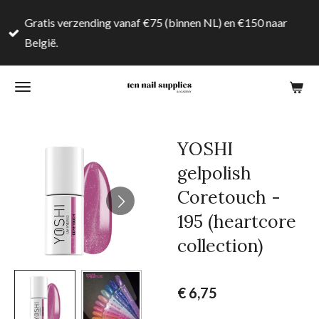
Ga
Gratis verzending vanaf €75 (binnen NL) en €150 naar
direct
België.
naar
de
hoofdinhoud
YOSHI
gelpolish
Coretouch -
195 (heartcore
collection)
€ 6,75