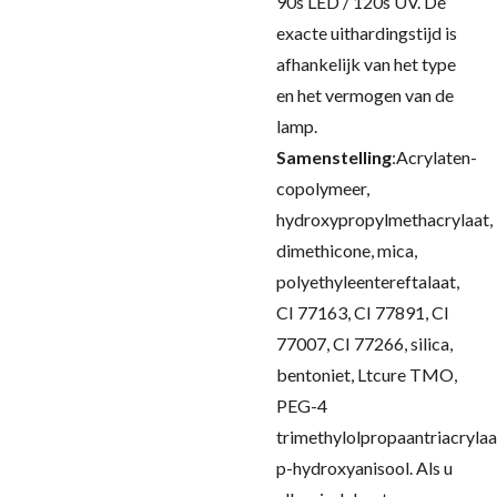
90s LED / 120s UV.
De
exacte uithardingstijd is
afhankelijk van het type
en het vermogen van de
lamp.
Samenstelling
:
Acrylaten-
copolymeer,
hydroxypropylmethacrylaat,
dimethicone, mica,
polyethyleentereftalaat,
CI 77163, CI 77891, CI
77007, CI 77266, silica,
bentoniet, Ltcure TMO,
PEG-4
trimethylolpropaantriacrylaa
p-hydroxyanisool.
Als u