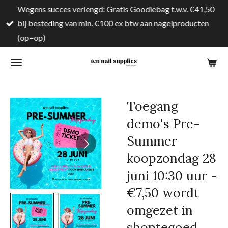
Wegens succes verlengd: Gratis Goodiebag t.w.v. €41,50
Ga
bij besteding van min. €100 ex btw aan nagelproducten
direct
(op=op)
naar
de
hoofdinhoud
Toegang
demo's Pre-
Summer
koopzondag 28
juni 10:30 uur -
€7,50 wordt
omgezet in
shoptegoed