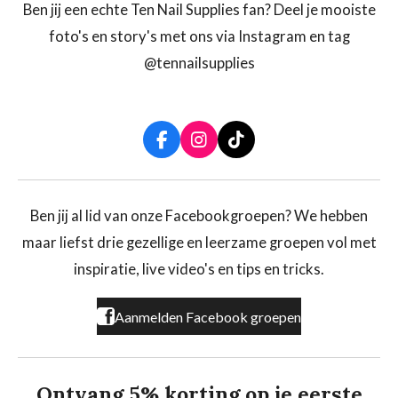
Ben jij een echte Ten Nail Supplies fan? Deel je mooiste
foto's en story's met ons via Instagram en tag
@tennailsupplies
F
I
T
a
n
i
c
s
k
e
t
T
b
a
o
Ben jij al lid van onze Facebookgroepen? We hebben
o
g
k
maar liefst drie gezellige en leerzame groepen vol met
o
r
k
a
inspiratie, live video's en tips en tricks.
m
Aanmelden Facebook groepen
Ontvang 5% korting op je eerste