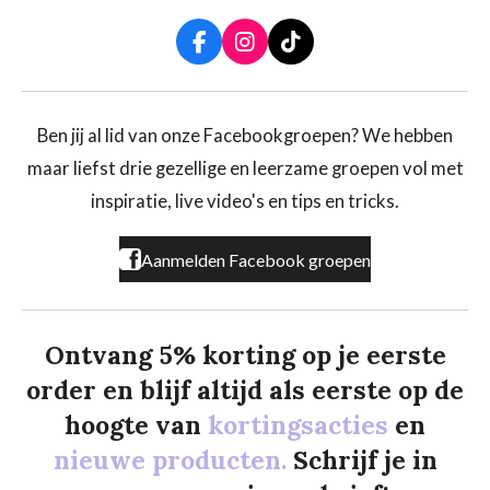
F
I
T
a
n
i
c
s
k
e
t
T
b
a
o
Ben jij al lid van onze Facebookgroepen? We hebben
o
g
k
maar liefst drie gezellige en leerzame groepen vol met
o
r
k
a
inspiratie, live video's en tips en tricks.
m
Aanmelden Facebook groepen
Ontvang 5% korting op je eerste
order en blijf altijd als eerste op de
hoogte van
kortingsacties
en
nieuwe producten.
Schrijf je in