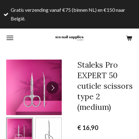
Ga
Gratis verzending vanaf €75 (binnen NL) en €150 naar
direct
België.
naar
de
hoofdinhoud
Staleks Pro
EXPERT 50
cuticle scissors
type 2
(medium)
€ 16,90