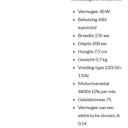
Vermogen 30 W
Behuizing ABS
kunststof
Breedte 235 мм
Diepte 200 мм
Hoogte 7,5 cm
Gewicht 0,7 kg
Voeding type 220/50 і
110V,
Motortoerental
4800±10% per min.
Geluidsniveau 75
Vermogen van een
elektrische stroom, A
0,14