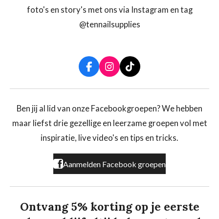
foto's en story's met ons via Instagram en tag
@tennailsupplies
F
I
T
a
n
i
c
s
k
e
t
T
b
a
o
Ben jij al lid van onze Facebookgroepen? We hebben
o
g
k
maar liefst drie gezellige en leerzame groepen vol met
o
r
k
a
inspiratie, live video's en tips en tricks.
m
Aanmelden Facebook groepen
Ontvang 5% korting op je eerste