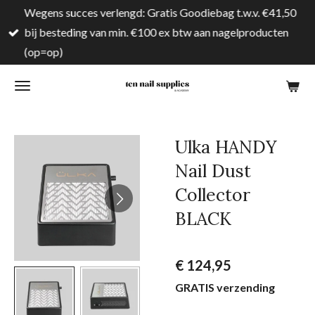
Wegens succes verlengd: Gratis Goodiebag t.w.v. €41,50
Ga
bij besteding van min. €100 ex btw aan nagelproducten
direct
(op=op)
naar
de
hoofdinhoud
Ulka HANDY
Nail Dust
Collector
BLACK
€ 124,95
GRATIS verzending