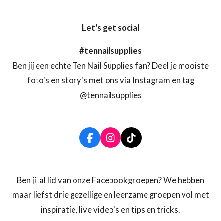
Let's get social
#tennailsupplies
Ben jij een echte Ten Nail Supplies fan? Deel je mooiste
foto's en story's met ons via Instagram en tag
@tennailsupplies
F
I
T
a
n
i
c
s
k
e
t
T
b
a
o
Ben jij al lid van onze Facebookgroepen? We hebben
o
g
k
maar liefst drie gezellige en leerzame groepen vol met
o
r
k
a
inspiratie, live video's en tips en tricks.
m