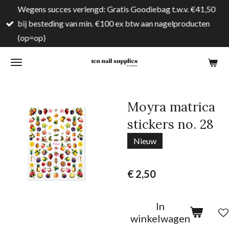
Wegens succes verlengd: Gratis Goodiebag t.w.v. €41,50
Ga
bij besteding van min. €100 ex btw aan nagelproducten
direct
(op=op)
naar
de
hoofdinhoud
Moyra matrica
stickers no. 28
Nieuw
€ 2,50
In
winkelwagen