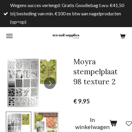
Wegens succes verlengd: Gratis Goodiebag t.w.v. €41,50
Ga
bij besteding van min. €100 ex btw aan nagelproducten
direct
(op=op)
naar
de
hoofdinhoud
Moyra
stempelplaat
98 texture 2
€ 9,95
In
winkelwagen