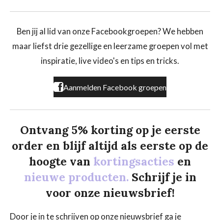
a
n
i
c
s
k
e
t
T
b
a
o
Ben jij al lid van onze Facebookgroepen? We hebben
o
g
k
maar liefst drie gezellige en leerzame groepen vol met
o
r
k
a
inspiratie, live video's en tips en tricks.
m
Aanmelden Facebook groepen
Ontvang 5% korting op je eerste
order en blijf altijd als eerste op de
hoogte van
kortingsacties
en
nieuwe producten.
Schrijf je in
voor onze nieuwsbrief!
Door je in te schrijven op onze nieuwsbrief ga je