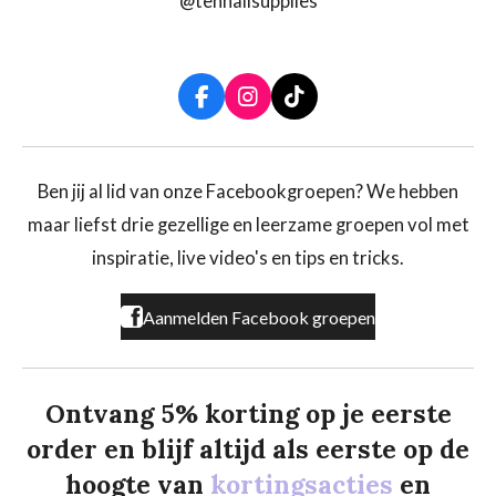
@tennailsupplies
F
I
T
a
n
i
c
s
k
e
t
T
b
a
o
Ben jij al lid van onze Facebookgroepen? We hebben
o
g
k
maar liefst drie gezellige en leerzame groepen vol met
o
r
k
a
inspiratie, live video's en tips en tricks.
m
Aanmelden Facebook groepen
Ontvang 5% korting op je eerste
order en blijf altijd als eerste op de
hoogte van
kortingsacties
en