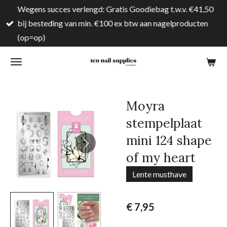
Wegens succes verlengd: Gratis Goodiebag t.w.v. €41,50
Ga
bij besteding van min. €100 ex btw aan nagelproducten
direct
(op=op)
naar
de
hoofdinhoud
Moyra
stempelplaat
mini 124 shape
of my heart
Lente musthave
€ 7,95