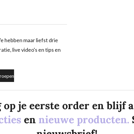
e hebben maar liefst drie
tie, live video's en tips en
roepen
p je eerste order en blijf al
cties
en
nieuwe producten.
nieuwsbrief!