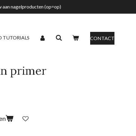
tw aan nagelproducten (op=op)
O TUTORIALS
CONTACT
n primer
en