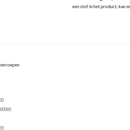
een stof in het product, kan e
 herroepen
en
osten
en