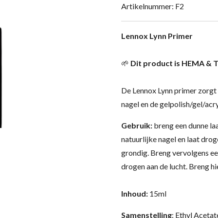
Artikelnummer:
F2
Lennox Lynn Primer
🌱
Dit product is HEMA & T
De Lennox Lynn primer zorgt 
nagel en de gelpolish/gel/acr
Gebruik:
breng een dunne la
natuurlijke nagel en laat dro
grondig. Breng vervolgens ee
drogen aan de lucht. Breng h
Inhoud:
15ml
Samenstelling
: Ethyl Acetat