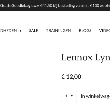
Gratis Goodiebag t.w.v. €41,50 bij besteding van min. €100 ex b
GDHEDEN
SALE
TRAININGEN
BLOGS
VIDE
Lennox Lyn
€ 12,00
In winkelwag