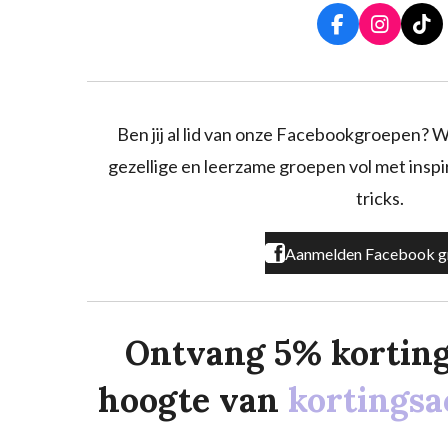
F
I
T
a
n
i
c
s
k
e
t
T
b
a
o
o
g
k
Ben jij al lid van onze Facebookgroepen? W
o
r
gezellige en leerzame groepen vol met inspira
k
a
m
tricks.
Aanmelden Facebook g
Ontvang 5% korting o
hoogte van
kortingsa