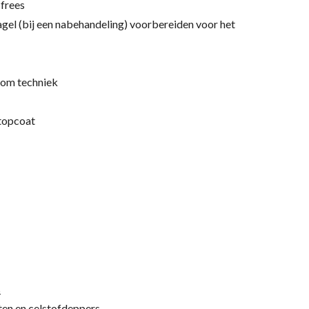
 frees
agel (bij een nabehandeling) voorbereiden voor het
oom techniek
 topcoat
s
cten en celstofdeppers