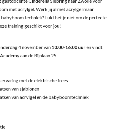
astdocente Cinderella Siebring naar Zwolle voor
oom met acrylgel. Werk jij al met acrylgel maar
de babyboom techniek? Lukt het je niet om de perfecte
eze training geschikt voor jou!
 donderdag 4 november
van
10:00-16:00 uur
en vindt
l Academy aan de Rijnlaan 25.
 ervaring met de elektrische frees
aatsen van sjablonen
laatsen van acrylgel en de babyboomtechniek
tie