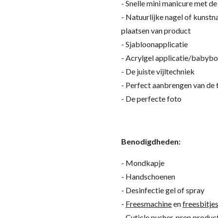
- Snelle mini manicure met de
- Natuurlijke nagel of kunstn
plaatsen van product
- Sjabloonapplicatie
-
Acrylgel applicatie/babyb
- De juiste vijltechniek
- Perfect aanbrengen van de
- De perfecte foto
Benodigdheden:
- Mondkapje
- Handschoenen
- Desinfectie gel of spray
-
Freesmachine
en
freesbitje
- Cuticle pusher, prep produ