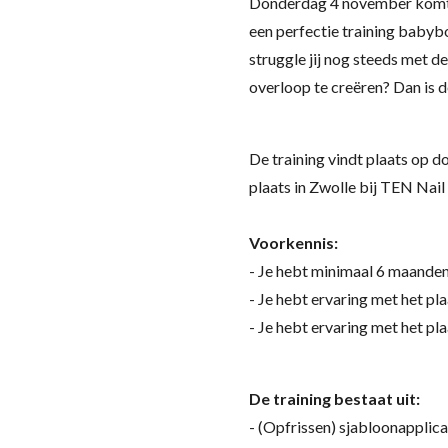
Donderdag 4 november komt g
een perfectie training babyb
struggle jij nog steeds met 
overloop te creëren? Dan is d
De training vindt plaats op
plaats in Zwolle bij TEN Nai
Voorkennis:
- Je hebt minimaal 6 maanden
-
Je hebt ervaring met het pl
- Je hebt ervaring met het p
De training bestaat uit:
- (Opfrissen) sjabloonapplica