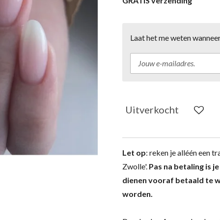
GRATIS verzending
Laat het me weten wanneer 
Uitverkocht
Let op
: reken je
alléén
een tra
Zwolle'.
Pas na betaling is j
dienen vooraf betaald te w
worden.