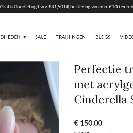
Gratis Goodiebag t.w.v. €41,50 bij besteding van min. €100 ex b
GDHEDEN
SALE
TRAININGEN
BLOGS
VIDE
Perfectie 
met acrylg
Cinderella 
€ 150,00