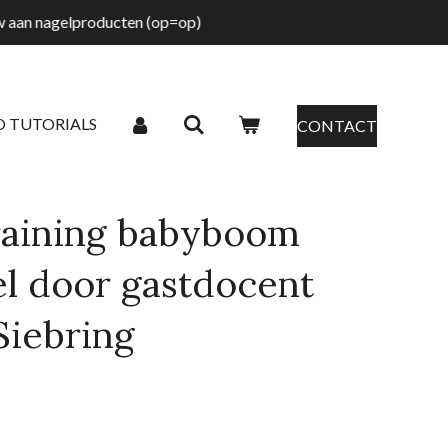
tw aan nagelproducten (op=op)
O TUTORIALS
CONTACT
training babyboom
el door gastdocent
Siebring