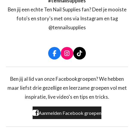
#tennailsupplies
Ben jij een echte Ten Nail Supplies fan? Deel je mooiste
foto's en story's met ons via Instagram en tag
@tennailsupplies
F
I
T
a
n
i
c
s
k
e
t
T
b
a
o
Ben jij al lid van onze Facebookgroepen? We hebben
o
g
k
maar liefst drie gezellige en leerzame groepen vol met
o
r
k
a
inspiratie, live video's en tips en tricks.
m
Aanmelden Facebook groepen