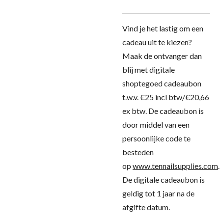
Vind je het lastig om een
cadeau uit te kiezen?
Maak de ontvanger dan
blij met digitale
shoptegoed cadeaubon
t.w.v. €25 incl btw/€20,66
ex btw. De cadeaubon is
door middel van een
persoonlijke code te
besteden
op
www.tennailsupplies.com
.
De digitale cadeaubon is
geldig tot 1 jaar na de
afgifte datum.