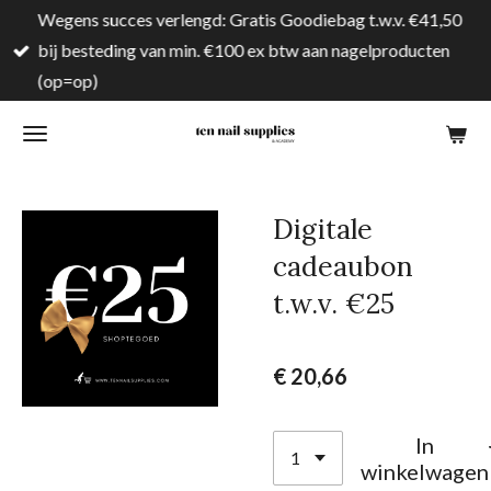
Wegens succes verlengd: Gratis Goodiebag t.w.v. €41,50
Ga
bij besteding van min. €100 ex btw aan nagelproducten
direct
(op=op)
naar
de
hoofdinhoud
Digitale
cadeaubon
t.w.v. €25
€ 20,66
In
winkelwagen