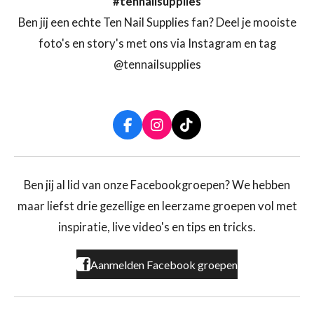
#tennailsupplies
Ben jij een echte Ten Nail Supplies fan? Deel je mooiste
foto's en story's met ons via Instagram en tag
@tennailsupplies
F
I
T
a
n
i
c
s
k
e
t
T
b
a
o
Ben jij al lid van onze Facebookgroepen? We hebben
o
g
k
maar liefst drie gezellige en leerzame groepen vol met
o
r
k
a
inspiratie, live video's en tips en tricks.
m
Aanmelden Facebook groepen