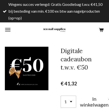
Wegens succes verlengd: Gratis Goodiebag t.w.v. €41,50
Ga
bij besteding van min. €100 ex btw aan nagelproducten
direct
(op=op)
naar
de
hoofdinhoud
Digitale
cadeaubon
t.w.v. €50
€ 41,32
In
winkelwagen