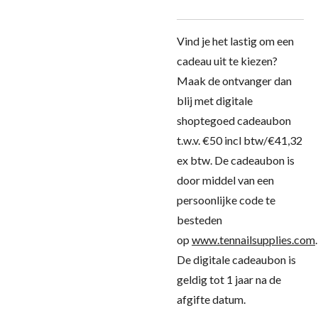
Vind je het lastig om een
cadeau uit te kiezen?
Maak de ontvanger dan
blij met digitale
shoptegoed cadeaubon
t.w.v. €50 incl btw/€41,32
ex btw. De cadeaubon is
door middel van een
persoonlijke code te
besteden
op
www.tennailsupplies.com
.
De digitale cadeaubon is
geldig tot 1 jaar na de
afgifte datum.