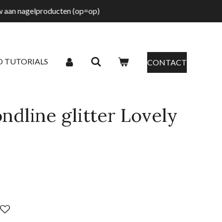
tw aan nagelproducten (op=op)
O TUTORIALS
CONTACT
dline glitter Lovely