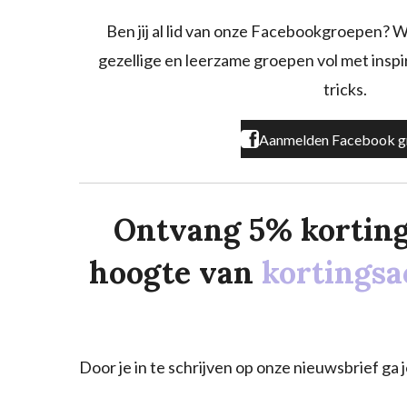
b
a
o
o
g
k
Ben jij al lid van onze Facebookgroepen? W
o
r
gezellige en leerzame groepen vol met inspira
k
a
m
tricks.
Aanmelden Facebook g
Ontvang 5% korting o
hoogte van
kortingsa
Door je in te schrijven op onze nieuwsbrief g