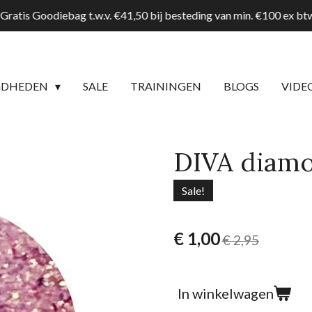
Gratis Goodiebag t.w.v. €41,50 bij besteding van min. €100 ex b
GDHEDEN
SALE
TRAININGEN
BLOGS
VIDE
DIVA diamon
Sale!
€ 1,00
€ 2,95
In winkelwagen