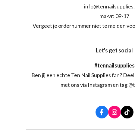
info@tennailsupplies
ma-vr: 09-17
Vergeet je ordernummer niet te melden voo
Let's get social
#tennailsupplies
Ben jij een echte Ten Nail Supplies fan? Deel 
met ons via Instagram en tag @t
F
I
T
a
n
i
c
s
k
e
t
T