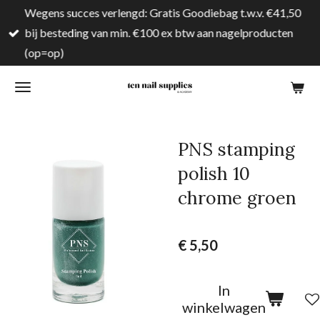
Wegens succes verlengd: Gratis Goodiebag t.w.v. €41,50
Ga
bij besteding van min. €100 ex btw aan nagelproducten
direct
(op=op)
naar
de
hoofdinhoud
PNS stamping
polish 10
chrome groen
€ 5,50
In
winkelwagen