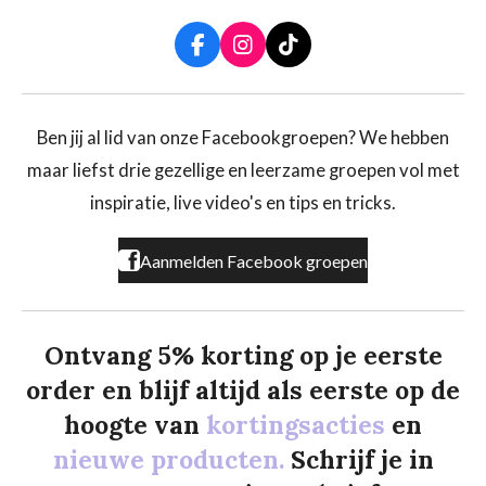
F
I
T
a
n
i
c
s
k
e
t
T
b
a
o
Ben jij al lid van onze Facebookgroepen? We hebben
o
g
k
maar liefst drie gezellige en leerzame groepen vol met
o
r
k
a
inspiratie, live video's en tips en tricks.
m
Aanmelden Facebook groepen
Ontvang 5% korting op je eerste
order en blijf altijd als eerste op de
hoogte van
kortingsacties
en
nieuwe producten.
Schrijf je in