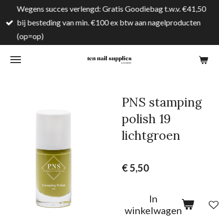
Wegens succes verlengd: Gratis Goodiebag t.w.v. €41,50
Ga
bij besteding van min. €100 ex btw aan nagelproducten
direct
(op=op)
naar
de
hoofdinhoud
PNS stamping
polish 19
lichtgroen
€ 5,50
In
winkelwagen