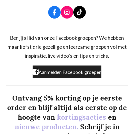
F
I
T
a
n
i
c
s
k
e
t
T
b
a
o
Ben jij al lid van onze Facebookgroepen? We hebben
o
g
k
maar liefst drie gezellige en leerzame groepen vol met
o
r
k
a
inspiratie, live video's en tips en tricks.
m
Aanmelden Facebook groepen
Ontvang 5% korting op je eerste
order en blijf altijd als eerste op de
hoogte van
kortingsacties
en
nieuwe producten.
Schrijf je in