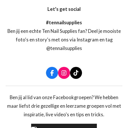
Let's get social
#tennailsupplies
Ben jij een echte Ten Nail Supplies fan? Deel je mooiste
foto's en story's met ons via Instagram en tag
@tennailsupplies
F
I
T
a
n
i
c
s
k
e
t
T
b
a
o
Ben jij al lid van onze Facebookgroepen? We hebben
o
g
k
maar liefst drie gezellige en leerzame groepen vol met
o
r
k
a
inspiratie, live video's en tips en tricks.
m