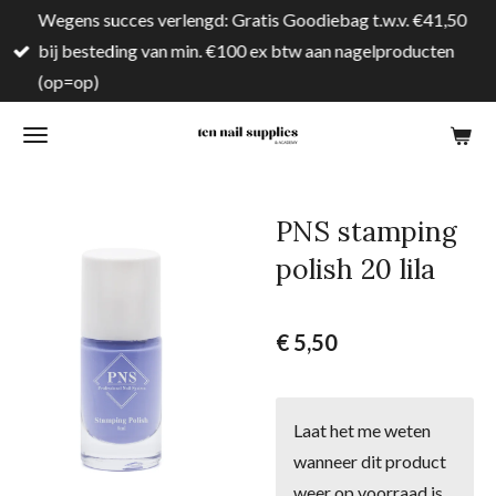
Wegens succes verlengd: Gratis Goodiebag t.w.v. €41,50
Ga
bij besteding van min. €100 ex btw aan nagelproducten
direct
(op=op)
naar
de
hoofdinhoud
PNS stamping
polish 20 lila
€ 5,50
Laat het me weten
wanneer dit product
weer op voorraad is.