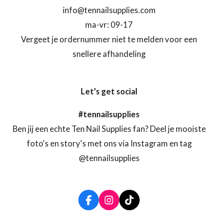
info@tennailsupplies.com
ma-vr: 09-17
Vergeet je ordernummer niet te melden voor een
snellere afhandeling
Let's get social
#tennailsupplies
Ben jij een echte Ten Nail Supplies fan? Deel je mooiste
foto's en story's met ons via Instagram en tag
@tennailsupplies
F
I
T
a
n
i