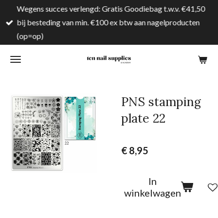
Wegens succes verlengd: Gratis Goodiebag t.w.v. €41,50
Ga
bij besteding van min. €100 ex btw aan nagelproducten
direct
(op=op)
naar
de
hoofdinhoud
PNS stamping
plate 22
€ 8,95
In
winkelwagen