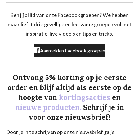
c
s
k
e
t
T
b
a
o
Ben jij al lid van onze Facebookgroepen? We hebben
o
g
k
maar liefst drie gezellige en leerzame groepen vol met
o
r
k
a
inspiratie, live video's en tips en tricks.
m
Aanmelden Facebook groepen
Ontvang 5% korting op je eerste
order en blijf altijd als eerste op de
hoogte van
kortingsacties
en
nieuwe producten.
Schrijf je in
voor onze nieuwsbrief!
Door je in te schrijven op onze nieuwsbrief ga je