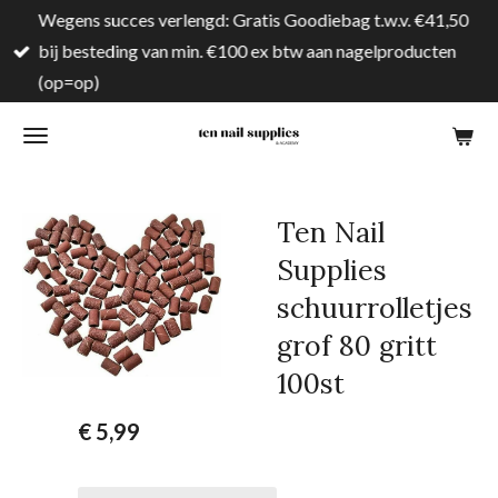
Wegens succes verlengd: Gratis Goodiebag t.w.v. €41,50
Ga
bij besteding van min. €100 ex btw aan nagelproducten
direct
(op=op)
naar
de
hoofdinhoud
Ten Nail
Supplies
schuurrolletjes
grof 80 gritt
100st
€ 5,99