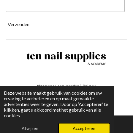
Verzenden
Algemene voorwaarden
|
Privacy
Deze website maakt gebruik van cookies om uw
ervaring te verbeteren en op maat gemaakte
-
advertenties weer te geven. Door op ‘Accepteren’ te
klikken, gaat u akkoord met het gebruik van alle
cookies.
Afwijzen
Accepteren
E-mailadres
Instagram