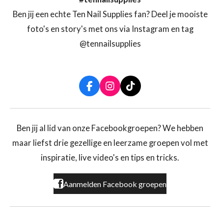
Ben jij een echte Ten Nail Supplies fan? Deel je mooiste
foto's en story's met ons via Instagram en tag
@tennailsupplies
F
I
T
a
n
i
c
s
k
e
t
T
b
a
o
Ben jij al lid van onze Facebookgroepen? We hebben
o
g
k
maar liefst drie gezellige en leerzame groepen vol met
o
r
k
a
inspiratie, live video's en tips en tricks.
m
Aanmelden Facebook groepen