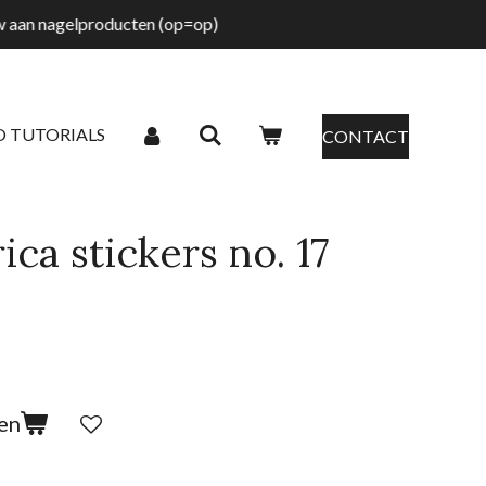
tw aan nagelproducten (op=op)
O TUTORIALS
CONTACT
ca stickers no. 17
en