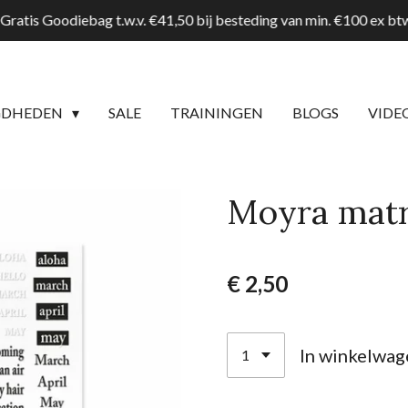
Gratis Goodiebag t.w.v. €41,50 bij besteding van min. €100 ex b
GDHEDEN
SALE
TRAININGEN
BLOGS
VIDE
Moyra matri
€ 2,50
In winkelwag