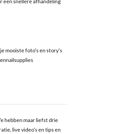
r een snellere afhandeling
je mooiste foto's en story's
ennailsupplies
e hebben maar liefst drie
tie, live video's en tips en