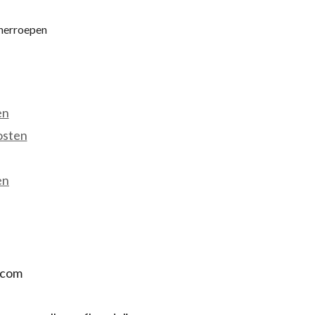
 herroepen
en
osten
en
.com