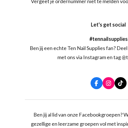
Vergeet je ordernummer niet te melden voo
Let's get social
#tennailsupplies
Ben jij een echte Ten Nail Supplies fan? Deel 
met ons via Instagram en tag @t
F
I
T
a
n
i
c
s
k
e
t
T
b
a
o
o
g
k
Ben jij al lid van onze Facebookgroepen? W
o
r
gezellige en leerzame groepen vol met inspira
k
a