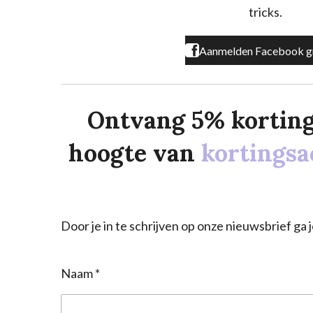
m
tricks.
Aanmelden Facebook g
Ontvang 5% korting o
hoogte van
kortingsa
Door je in te schrijven op onze nieuwsbrief g
Naam *