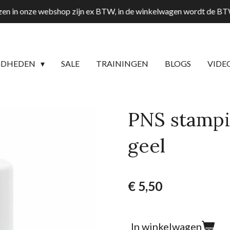
jzen in onze webshop zijn ex BTW, in de winkelwagen wordt de B
GDHEDEN
SALE
TRAININGEN
BLOGS
VIDE
PNS stampi
geel
€ 5,50
In winkelwagen