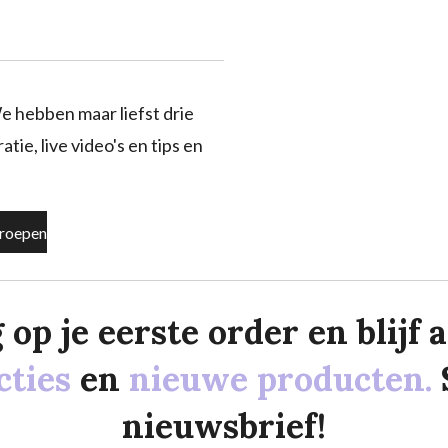
e hebben maar liefst drie
tie, live video's en tips en
roepen
p je eerste order en blijf al
cties
en
nieuwe producten.
nieuwsbrief!