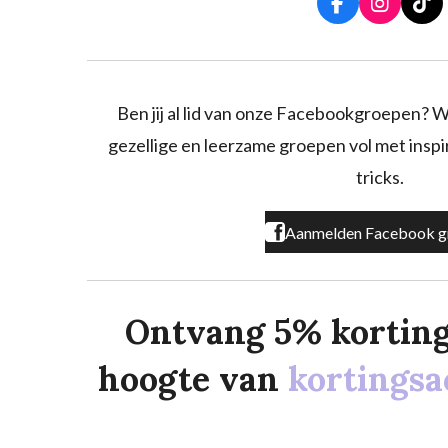
F
I
T
a
n
i
c
s
k
e
t
T
b
a
o
o
g
k
Ben jij al lid van onze Facebookgroepen? W
o
r
gezellige en leerzame groepen vol met inspira
k
a
m
tricks.
Aanmelden Facebook g
Ontvang 5% korting o
hoogte van
kortingsa