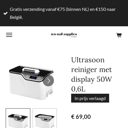
Ga
Gratis verzending vanaf €75 (binnen NL) en €150 naar
direct
België.
naar
de
hoofdinhoud
Ultrasoon
reiniger met
display 50W
0,6L
In prijs verlaagd
€ 69,00