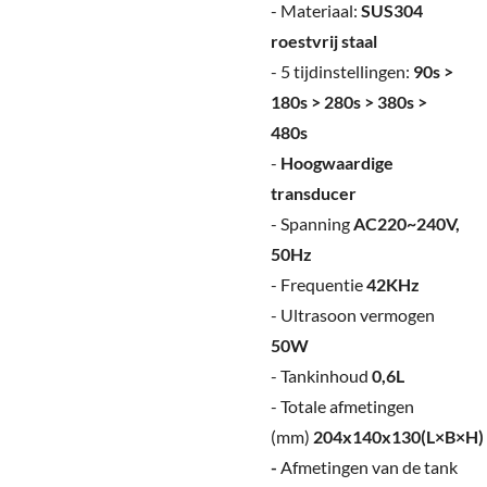
- Materiaal:
SUS304
roestvrij staal
- 5 tijdinstellingen:
90s >
180s > 280s > 380s >
480s
-
Hoogwaardige
transducer
- Spanning
AC220~240V,
50Hz
- Frequentie
42KHz
- Ultrasoon vermogen
50W
- Tankinhoud
0,6L
- Totale afmetingen
(mm)
204x140x130(L×B×H)
-
Afmetingen van de tank