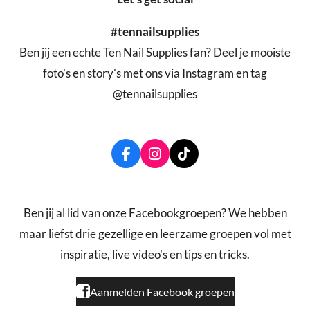
#tennailsupplies
Ben jij een echte Ten Nail Supplies fan? Deel je mooiste
foto's en story's met ons via Instagram en tag
@tennailsupplies
F
I
T
a
n
i
c
s
k
e
t
T
b
a
o
Ben jij al lid van onze Facebookgroepen? We hebben
o
g
k
maar liefst drie gezellige en leerzame groepen vol met
o
r
k
a
inspiratie, live video's en tips en tricks.
m
Aanmelden Facebook groepen