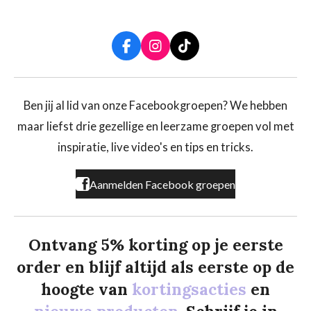
F
I
T
a
n
i
c
s
k
e
t
T
b
a
o
Ben jij al lid van onze Facebookgroepen? We hebben
o
g
k
maar liefst drie gezellige en leerzame groepen vol met
o
r
k
a
inspiratie, live video's en tips en tricks.
m
Aanmelden Facebook groepen
Ontvang 5% korting op je eerste
order en blijf altijd als eerste op de
hoogte van
kortingsacties
en