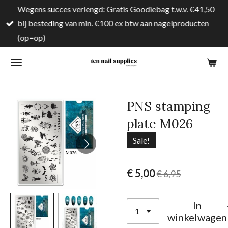
Wegens succes verlengd: Gratis Goodiebag t.w.v. €41,50
Ga
bij besteding van min. €100 ex btw aan nagelproducten
direct
(op=op)
naar
de
hoofdinhoud
PNS stamping
plate M026
Sale!
€ 5,00
€ 6,95
In
winkelwagen