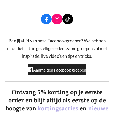
F
I
T
a
n
i
c
s
k
e
t
T
b
a
o
Ben jij al lid van onze Facebookgroepen? We hebben
o
g
k
maar liefst drie gezellige en leerzame groepen vol met
o
r
k
a
inspiratie, live video's en tips en tricks.
m
Aanmelden Facebook groepen
Ontvang 5% korting op je eerste
order en blijf altijd als eerste op de
hoogte van
kortingsacties
en
nieuwe