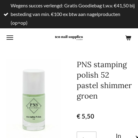
Wegens succes verlengd: Gratis Goodiebag t.w.v. €41,50 bij
Ga
besteding van min. €100 ex btw aan nagelproducten
direct
(op=op)
naar
de
hoofdinhoud
PNS stamping
polish 52
pastel shimmer
groen
€ 5,50
In