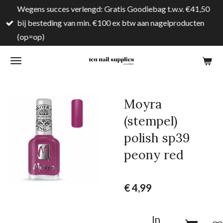
Wegens succes verlengd: Gratis Goodiebag t.w.v. €41,50
Ga
bij besteding van min. €100 ex btw aan nagelproducten
direct
(op=op)
naar
de
hoofdinhoud
Moyra
(stempel)
polish sp39
peony red
€ 4,99
In