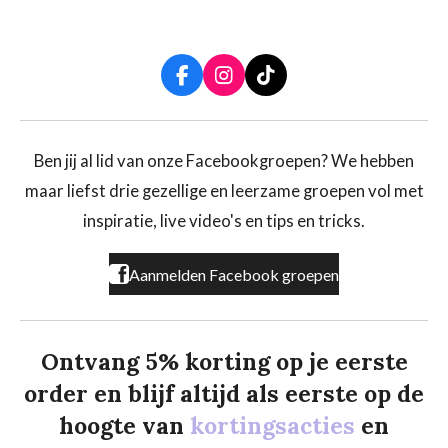
F
I
T
a
n
i
c
s
k
e
t
T
b
a
o
Ben jij al lid van onze Facebookgroepen? We hebben
o
g
k
maar liefst drie gezellige en leerzame groepen vol met
o
r
k
a
inspiratie, live video's en tips en tricks.
m
Aanmelden Facebook groepen
Ontvang 5% korting op je eerste
order en blijf altijd als eerste op de
hoogte van
kortingsacties
en