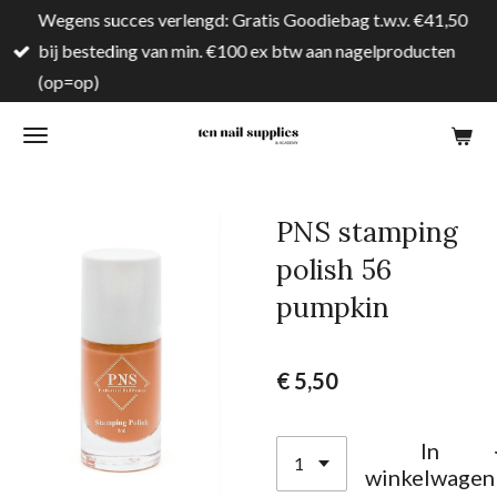
Wegens succes verlengd: Gratis Goodiebag t.w.v. €41,50
Ga
bij besteding van min. €100 ex btw aan nagelproducten
direct
(op=op)
naar
de
hoofdinhoud
PNS stamping
polish 56
pumpkin
€ 5,50
In
winkelwagen