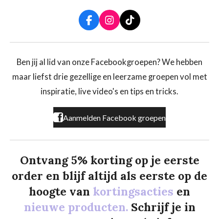
F
I
T
a
n
i
c
s
k
e
t
T
b
a
o
Ben jij al lid van onze Facebookgroepen? We hebben
o
g
k
maar liefst drie gezellige en leerzame groepen vol met
o
r
k
a
inspiratie, live video's en tips en tricks.
m
Aanmelden Facebook groepen
Ontvang 5% korting op je eerste
order en blijf altijd als eerste op de
hoogte van
kortingsacties
en
nieuwe producten.
Schrijf je in