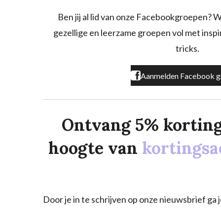
b
a
o
o
g
k
Ben jij al lid van onze Facebookgroepen? W
o
r
gezellige en leerzame groepen vol met inspira
k
a
m
tricks.
Aanmelden Facebook g
Ontvang 5% korting o
hoogte van
kortingsa
Door je in te schrijven op onze nieuwsbrief g