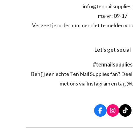
info@tennailsupplies
ma-vr: 09-17
Vergeet je ordernummer niet te melden voo
Let's get social
#tennailsupplies
Ben jij een echte Ten Nail Supplies fan? Deel 
met ons via Instagram en tag @t
F
I
T
a
n
i
c
s
k
e
t
T