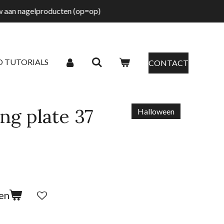
tw aan nagelproducten (op=op)
O TUTORIALS
CONTACT
ng plate 37
Halloween
en