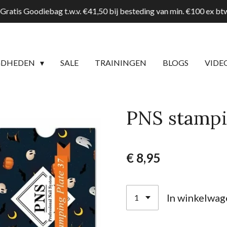
Gratis Goodiebag t.w.v. €41,50 bij besteding van min. €100 ex b
GDHEDEN
SALE
TRAININGEN
BLOGS
VIDE
PNS stampi
€ 8,95
In winkelwag