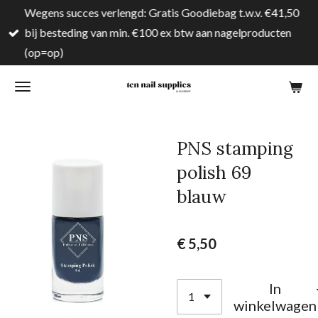
Wegens succes verlengd: Gratis Goodiebag t.w.v. €41,50
Ga
bij besteding van min. €100 ex btw aan nagelproducten
direct
(op=op)
naar
de
hoofdinhoud
PNS stamping
polish 69
blauw
€ 5,50
In
winkelwagen