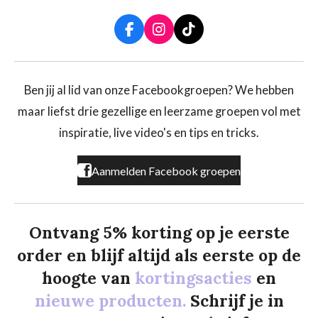
F
I
T
a
n
i
c
s
k
e
t
T
b
a
o
Ben jij al lid van onze Facebookgroepen? We hebben
o
g
k
maar liefst drie gezellige en leerzame groepen vol met
o
r
k
a
inspiratie, live video's en tips en tricks.
m
Aanmelden Facebook groepen
Ontvang 5% korting op je eerste
order en blijf altijd als eerste op de
hoogte van
kortingsacties
en
nieuwe producten.
Schrijf je in