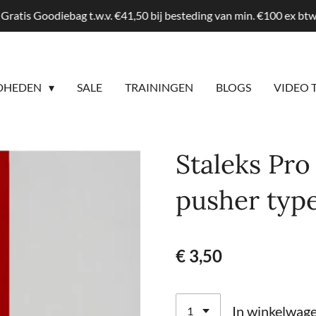
Gratis Goodiebag t.w.v. €41,50 bij besteding van min. €100 ex b
DHEDEN
SALE
TRAININGEN
BLOGS
VIDEO 
Staleks Pro
pusher type
€ 3,50
In winkelwag