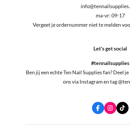
info@tennailsupplies
ma-vr: 09-17
Vergeet je ordernummer niet te melden voor
Let's get social
#tennailsupplies
Ben jij een echte Ten Nail Supplies fan? Deel je
ons via Instagram en tag @ten
F
I
T
a
n
i
c
s
k
e
t
T