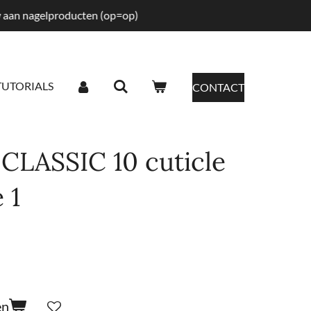
tw aan nagelproducten (op=op)
TUTORIALS
CONTACT
 CLASSIC 10 cuticle
 1
en