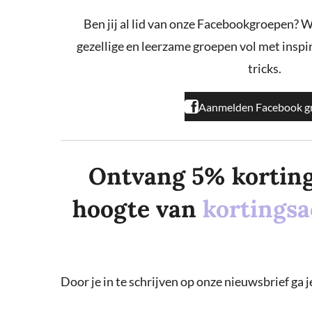
b
a
o
o
g
k
Ben jij al lid van onze Facebookgroepen? W
o
r
gezellige en leerzame groepen vol met inspira
k
a
m
tricks.
Aanmelden Facebook g
Ontvang 5% korting o
hoogte van
kortingsa
Door je in te schrijven op onze nieuwsbrief ga