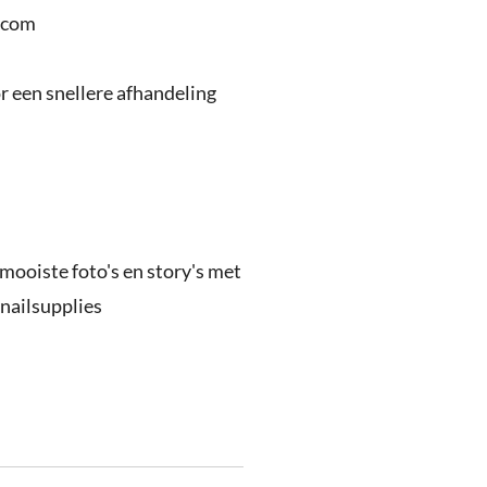
.com
 een snellere afhandeling
 mooiste foto's en story's met
nailsupplies