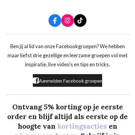
F
I
T
a
n
i
c
s
k
e
t
T
b
a
o
Ben jij al lid van onze Facebookgroepen? We hebben
o
g
k
maar liefst drie gezellige en leerzame groepen vol met
o
r
k
a
inspiratie, live video's en tips en tricks.
m
Aanmelden Facebook groepen
Ontvang 5% korting op je eerste
order en blijf altijd als eerste op de
hoogte van
kortingsacties
en