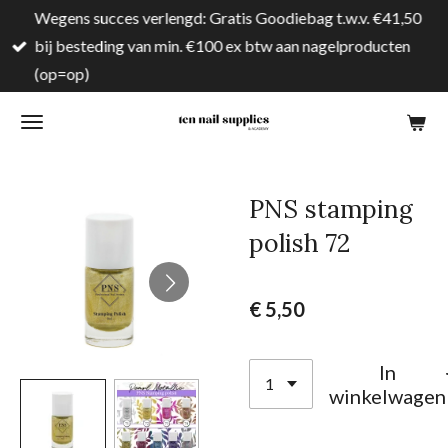
Wegens succes verlengd: Gratis Goodiebag t.w.v. €41,50
Ga
bij besteding van min. €100 ex btw aan nagelproducten
direct
(op=op)
naar
de
hoofdinhoud
PNS stamping
polish 72
€ 5,50
In
winkelwagen