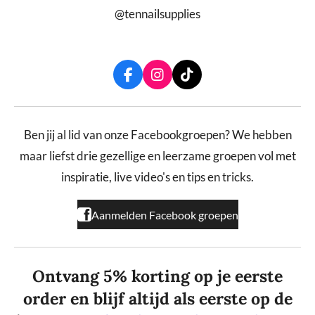
@tennailsupplies
F
I
T
a
n
i
c
s
k
e
t
T
b
a
o
Ben jij al lid van onze Facebookgroepen? We hebben
o
g
k
maar liefst drie gezellige en leerzame groepen vol met
o
r
k
a
inspiratie, live video's en tips en tricks.
m
Aanmelden Facebook groepen
Ontvang 5% korting op je eerste
order en blijf altijd als eerste op de