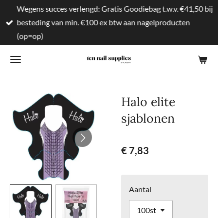
Wegens succes verlengd: Gratis Goodiebag t.w.v. €41,50 bij
Ga
besteding van min. €100 ex btw aan nagelproducten
direct
(op=op)
naar
de
hoofdinhoud
Halo elite
sjablonen
€ 7,83
Aantal