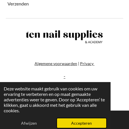
Verzenden
Algemene voorwaarden
|
Privacy
-
Deze website maakt gebruik van cookies om uw
ervaring te verbeteren en op maat gemaakte
advertenties weer te geven. Door op ‘Accepteren’ te
klikken, gaat u akkoord met het gebruik van alle
cookies.
Afwijzen
Accepteren
E-mailadres
Instagram