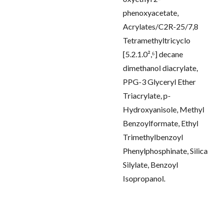
phenoxyacetate,
Acrylates/C2R-25/7,8
Tetramethyltricyclo
[5.2.1.0²,⁶] decane
dimethanol diacrylate,
PPG-3 Glyceryl Ether
Triacrylate, p-
Hydroxyanisole, Methyl
Benzoylformate, Ethyl
Trimethylbenzoyl
Phenylphosphinate, Silica
Silylate, Benzoyl
Isopropanol.