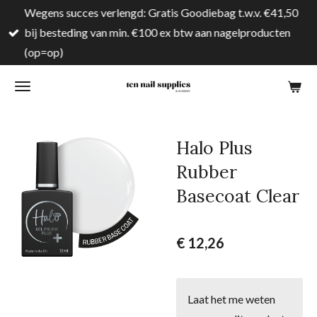
Wegens succes verlengd: Gratis Goodiebag t.w.v. €41,50
Ga
bij besteding van min. €100 ex btw aan nagelproducten
direct
(op=op)
naar
de
hoofdinhoud
Halo Plus
Rubber
Basecoat Clear
€ 12,26
Laat het me weten