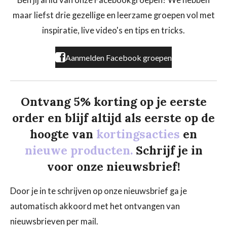
Ben jij al lid van onze Facebookgroepen? We hebben
o
g
k
maar liefst drie gezellige en leerzame groepen vol met
o
r
k
a
inspiratie, live video's en tips en tricks.
m
Aanmelden Facebook groepen
Ontvang 5% korting op je eerste
order en blijf altijd als eerste op de
hoogte van
kortingsacties
en
nieuwe producten.
Schrijf je in
voor onze nieuwsbrief!
Door je in te schrijven op onze nieuwsbrief ga je
automatisch akkoord met het ontvangen van
nieuwsbrieven per mail.