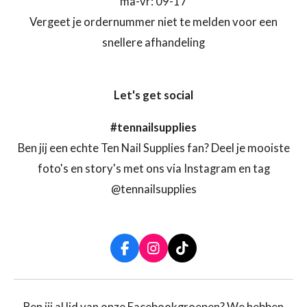
ma-vr: 09-17
Vergeet je ordernummer niet te melden voor een
snellere afhandeling
Let's get social
#tennailsupplies
Ben jij een echte Ten Nail Supplies fan? Deel je mooiste
foto's en story's met ons via Instagram en tag
@tennailsupplies
F
I
T
a
n
i
c
s
k
e
t
T
b
a
o