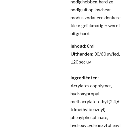
nodig hebben, hard zo
nodig uit op low heat
modus zodat een donkere
kleur gelijkmatiger wordt
uitgehard
.
Inhoud
: 8ml
Uitharden
: 30/60 uv/led,
120 sec uv
Ingrediënten:
Acrylates copolymer,
hydroxypropyl
methacrylate, ethyl (2,4,6-
trimethylbenzoyl)
phenylphosphinate,
hydroxycyclehexyl phenyl