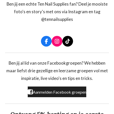
Ben jij een echte Ten Nail Supplies fan? Deel je mooiste
foto's en story's met ons via Instagram en tag
@tennailsupplies
F
I
T
a
n
i
c
s
k
e
t
T
b
a
o
Ben jij al lid van onze Facebookgroepen? We hebben
o
g
k
maar liefst drie gezellige en leerzame groepen vol met
o
r
k
a
inspiratie, live video's en tips en tricks.
m
Aanmelden Facebook groepen