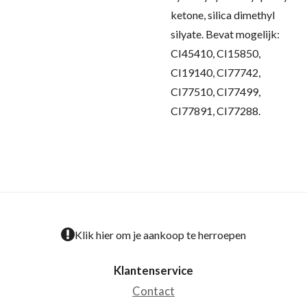
ketone, silica dimethyl
silyate. Bevat mogelijk:
CI45410, CI15850,
CI19140, CI77742,
CI77510, CI77499,
CI77891, CI77288.
Klik hier om je aankoop te herroepen
Klantenservice
Contact