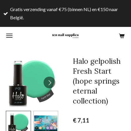
Ga
Gratis verzending vanaf €75 (binnen NL) en €150 naar
direct
België.
naar
de
hoofdinhoud
Halo gelpolish
Fresh Start
(hope springs
eternal
collection)
€ 7,11