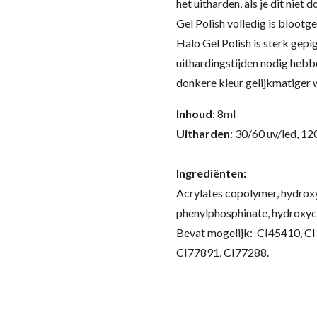
het uitharden, als je dit niet
Gel Polish volledig is blootge
Halo Gel Polish is sterk gep
uithardingstijden nodig hebb
donkere kleur gelijkmatiger 
Inhoud
: 8ml
Uitharden
: 30/60 uv/led, 12
Ingrediënten:
Acrylates copolymer, hydroxy
phenylphosphinate, hydroxycyc
Bevat mogelijk: CI45410, C
CI77891, CI77288.