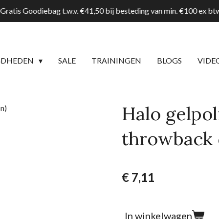
Gratis Goodiebag t.w.v. €41,50 bij besteding van min. €100 ex b
GDHEDEN
SALE
TRAININGEN
BLOGS
VIDE
Halo gelpo
throwback c
€ 7,11
In winkelwagen