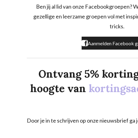
o
g
k
Ben jij al lid van onze Facebookgroepen? W
o
r
gezellige en leerzame groepen vol met inspira
k
a
m
tricks.
Aanmelden Facebook g
Ontvang 5% korting o
hoogte van
kortingsa
Door je in te schrijven op onze nieuwsbrief g