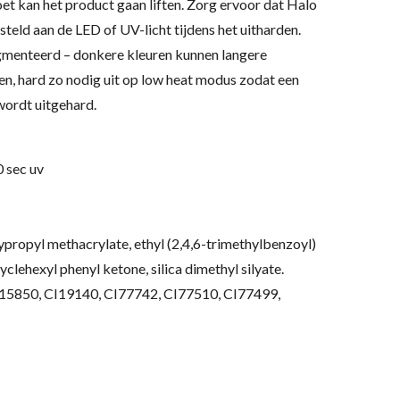
 doet kan het product gaan liften. Zorg ervoor dat Halo
steld aan de LED of UV-licht tijdens het uitharden.
igmenteerd – donkere kleuren kunnen langere
en, hard zo nodig uit op low heat modus zodat een
wordt uitgehard
.
0 sec uv
propyl methacrylate, ethyl (2,4,6-trimethylbenzoyl)
lehexyl phenyl ketone, silica dimethyl silyate.
I15850, CI19140, CI77742, CI77510, CI77499,