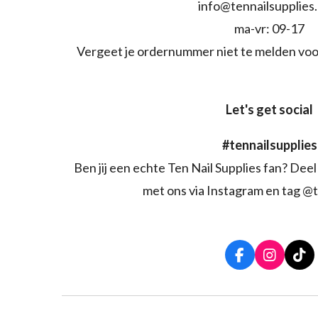
info@tennailsupplies
ma-vr: 09-17
Vergeet je ordernummer niet te melden voo
Let's get social
#tennailsupplies
Ben jij een echte Ten Nail Supplies fan? Deel 
met ons via Instagram en tag @t
F
I
T
a
n
i
c
s
k
e
t
T
b
a
o