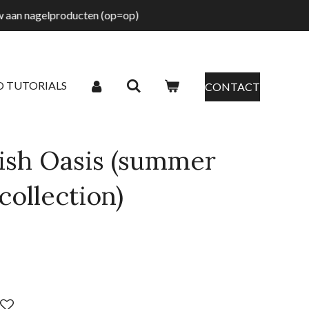
tw aan nagelproducten (op=op)
O TUTORIALS
CONTACT
lish Oasis (summer
ollection)