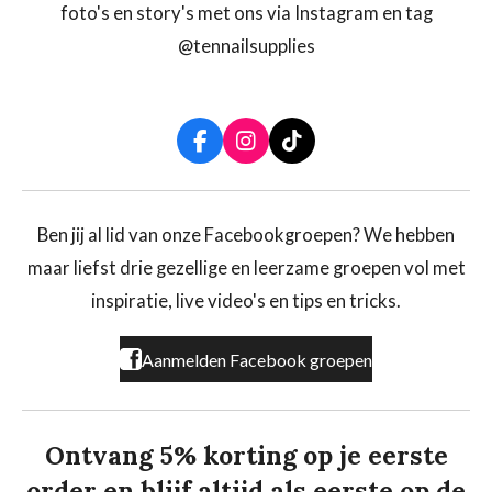
foto's en story's met ons via Instagram en tag
@tennailsupplies
F
I
T
a
n
i
c
s
k
e
t
T
b
a
o
Ben jij al lid van onze Facebookgroepen? We hebben
o
g
k
maar liefst drie gezellige en leerzame groepen vol met
o
r
k
a
inspiratie, live video's en tips en tricks.
m
Aanmelden Facebook groepen
Ontvang 5% korting op je eerste
order en blijf altijd als eerste op de