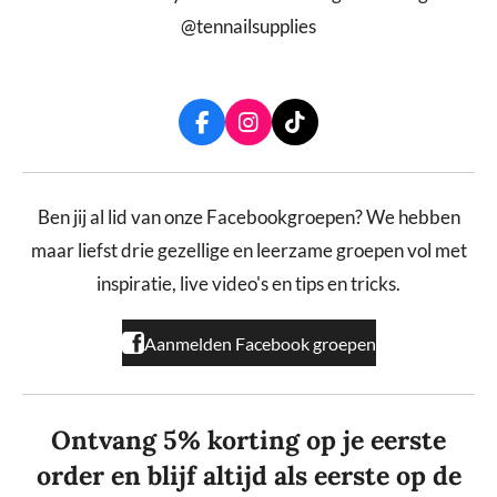
@tennailsupplies
F
I
T
a
n
i
c
s
k
e
t
T
b
a
o
Ben jij al lid van onze Facebookgroepen? We hebben
o
g
k
maar liefst drie gezellige en leerzame groepen vol met
o
r
k
a
inspiratie, live video's en tips en tricks.
m
Aanmelden Facebook groepen
Ontvang 5% korting op je eerste
order en blijf altijd als eerste op de