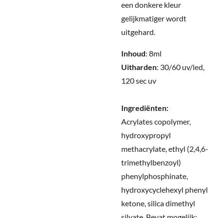
een donkere kleur
gelijkmatiger wordt
uitgehard
.
Inhoud
: 8ml
Uitharden
: 30/60 uv/led,
120 sec uv
Ingrediënten:
Acrylates copolymer,
hydroxypropyl
methacrylate, ethyl (2,4,6-
trimethylbenzoyl)
phenylphosphinate,
hydroxycyclehexyl phenyl
ketone, silica dimethyl
silyate. Bevat mogelijk: