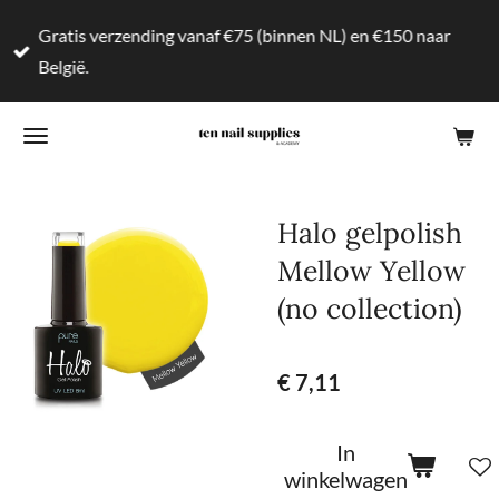
Ga
Gratis verzending vanaf €75 (binnen NL) en €150 naar
direct
België.
naar
de
hoofdinhoud
Halo gelpolish
Mellow Yellow
(no collection)
€ 7,11
In
winkelwagen