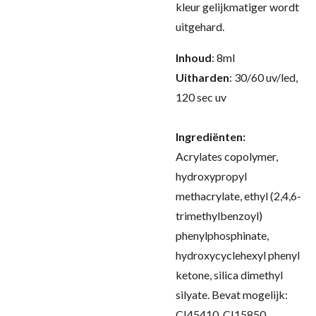
kleur gelijkmatiger wordt
uitgehard
.
Inhoud
: 8ml
Uitharden
: 30/60 uv/led,
120 sec uv
Ingrediënten:
Acrylates copolymer,
hydroxypropyl
methacrylate, ethyl (2,4,6-
trimethylbenzoyl)
phenylphosphinate,
hydroxycyclehexyl phenyl
ketone, silica dimethyl
silyate. Bevat mogelijk:
CI45410, CI15850,