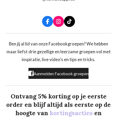
F
I
T
a
n
i
c
s
k
e
t
T
b
a
o
Ben jij al lid van onze Facebookgroepen? We hebben
o
g
k
maar liefst drie gezellige en leerzame groepen vol met
o
r
k
a
inspiratie, live video's en tips en tricks.
m
Aanmelden Facebook groepen
Ontvang 5% korting op je eerste
order en blijf altijd als eerste op de
hoogte van
kortingsacties
en