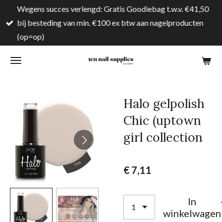
Wegens succes verlengd: Gratis Goodiebag t.w.v. €41,50
Ga
bij besteding van min. €100 ex btw aan nagelproducten
direct
(op=op)
naar
de
hoofdinhoud
Halo gelpolish
Chic (uptown
girl collection
€ 7,11
In
winkelwagen