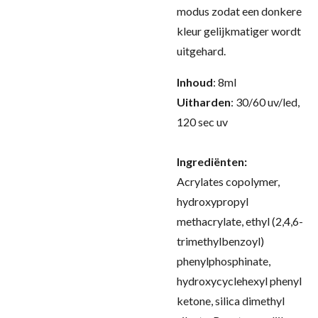
modus zodat een donkere
kleur gelijkmatiger wordt
uitgehard
.
Inhoud
: 8ml
Uitharden
: 30/60 uv/led,
120 sec uv
Ingrediënten:
Acrylates copolymer,
hydroxypropyl
methacrylate, ethyl (2,4,6-
trimethylbenzoyl)
phenylphosphinate,
hydroxycyclehexyl phenyl
ketone, silica dimethyl