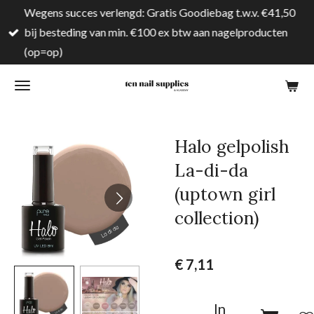
Wegens succes verlengd: Gratis Goodiebag t.w.v. €41,50
Ga
bij besteding van min. €100 ex btw aan nagelproducten
direct
(op=op)
naar
de
hoofdinhoud
Halo gelpolish
La-di-da
(uptown girl
collection)
€ 7,11
In