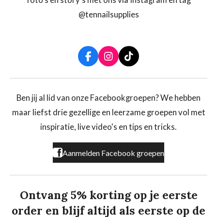
@tennailsupplies
F
I
T
a
n
i
c
s
k
e
t
T
b
a
o
Ben jij al lid van onze Facebookgroepen? We hebben
o
g
k
maar liefst drie gezellige en leerzame groepen vol met
o
r
k
a
inspiratie, live video's en tips en tricks.
m
Aanmelden Facebook groepen
Ontvang 5% korting op je eerste
order en blijf altijd als eerste op de