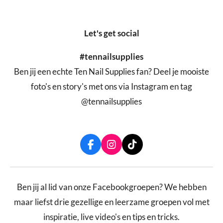
Let's get social
#tennailsupplies
Ben jij een echte Ten Nail Supplies fan? Deel je mooiste
foto's en story's met ons via Instagram en tag
@tennailsupplies
F
I
T
a
n
i
c
s
k
e
t
T
b
a
o
Ben jij al lid van onze Facebookgroepen? We hebben
o
g
k
maar liefst drie gezellige en leerzame groepen vol met
o
r
k
a
inspiratie, live video's en tips en tricks.