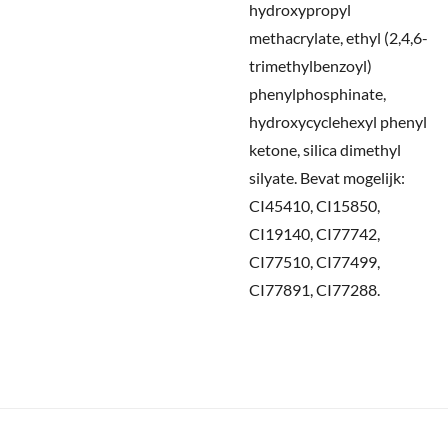
hydroxypropyl
methacrylate, ethyl (2,4,6-
trimethylbenzoyl)
phenylphosphinate,
hydroxycyclehexyl phenyl
ketone, silica dimethyl
silyate. Bevat mogelijk:
CI45410, CI15850,
CI19140, CI77742,
CI77510, CI77499,
CI77891, CI77288.