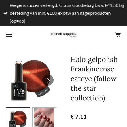
Wegens succes verlengd: Gratis Goodiebag t.w.v. €41,50 bij
Ga
besteding van min. €100 ex btw aan nagelproducten
direct
(op=op)
naar
de
hoofdinhoud
Halo gelpolish
Frankincense
cateye (follow
the star
collection)
€ 7,11