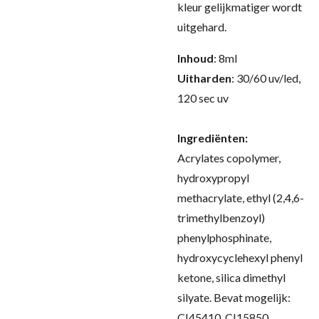
kleur gelijkmatiger wordt
uitgehard
.
Inhoud
: 8ml
Uitharden
: 30/60 uv/led,
120 sec uv
Ingrediënten:
Acrylates copolymer,
hydroxypropyl
methacrylate, ethyl (2,4,6-
trimethylbenzoyl)
phenylphosphinate,
hydroxycyclehexyl phenyl
ketone, silica dimethyl
silyate. Bevat mogelijk:
CI45410, CI15850,