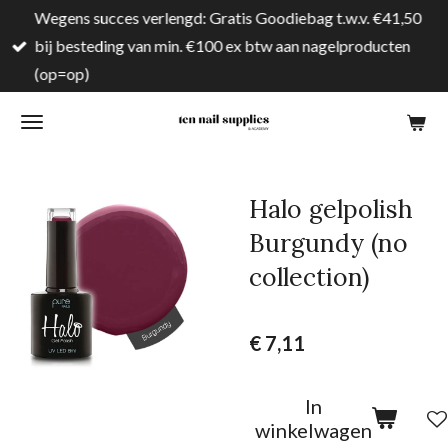
Wegens succes verlengd: Gratis Goodiebag t.w.v. €41,50
Ga
bij besteding van min. €100 ex btw aan nagelproducten
direct
(op=op)
naar
de
hoofdinhoud
Halo gelpolish
Burgundy (no
collection)
€ 7,11
In
winkelwagen