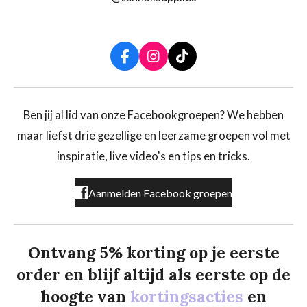
F
I
T
a
n
i
c
s
k
e
t
T
b
a
o
Ben jij al lid van onze Facebookgroepen? We hebben
o
g
k
maar liefst drie gezellige en leerzame groepen vol met
o
r
k
a
inspiratie, live video's en tips en tricks.
m
Aanmelden Facebook groepen
Ontvang 5% korting op je eerste
order en blijf altijd als eerste op de
hoogte van
kortingsacties
en