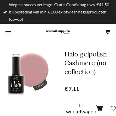
Wegens succes verlengd: Gratis Goodiebag t.w.v. €41,50
Ga
bij besteding van min. €100 ex btw aan nagelproducten
direct
(op=op)
naar
de
hoofdinhoud
Halo gelpolish
Cashmere (no
collection)
€ 7,11
In
winkelwagen