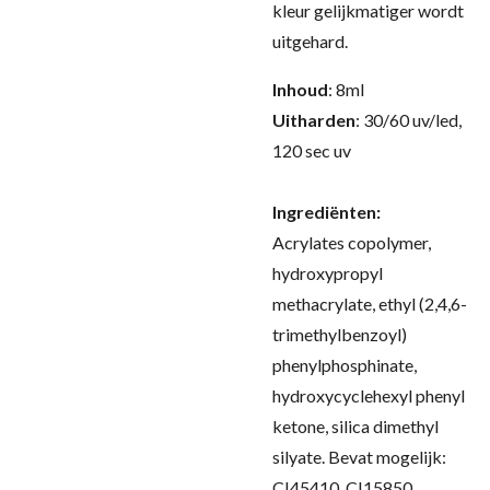
kleur gelijkmatiger wordt
uitgehard
.
Inhoud
: 8ml
Uitharden
: 30/60 uv/led,
120 sec uv
Ingrediënten:
Acrylates copolymer,
hydroxypropyl
methacrylate, ethyl (2,4,6-
trimethylbenzoyl)
phenylphosphinate,
hydroxycyclehexyl phenyl
ketone, silica dimethyl
silyate. Bevat mogelijk:
CI45410, CI15850,