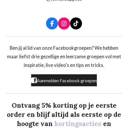
F
I
T
a
n
i
c
s
k
e
t
T
b
a
o
Ben jij al lid van onze Facebookgroepen? We hebben
o
g
k
maar liefst drie gezellige en leerzame groepen vol met
o
r
k
a
inspiratie, live video's en tips en tricks.
m
Aanmelden Facebook groepen
Ontvang 5% korting op je eerste
order en blijf altijd als eerste op de
hoogte van
kortingsacties
en