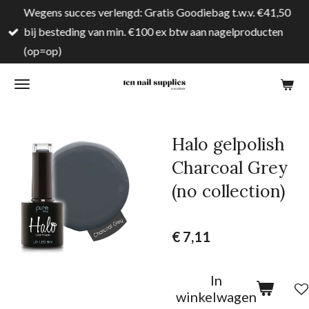
Wegens succes verlengd: Gratis Goodiebag t.w.v. €41,50
Ga
bij besteding van min. €100 ex btw aan nagelproducten
direct
(op=op)
naar
de
hoofdinhoud
Halo gelpolish
Charcoal Grey
(no collection)
€ 7,11
In
winkelwagen