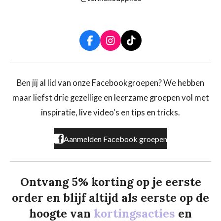
F
I
T
a
n
i
c
s
k
e
t
T
b
a
o
Ben jij al lid van onze Facebookgroepen? We hebben
o
g
k
maar liefst drie gezellige en leerzame groepen vol met
o
r
k
a
inspiratie, live video's en tips en tricks.
m
Aanmelden Facebook groepen
Ontvang 5% korting op je eerste
order en blijf altijd als eerste op de
hoogte van
kortingsacties
en