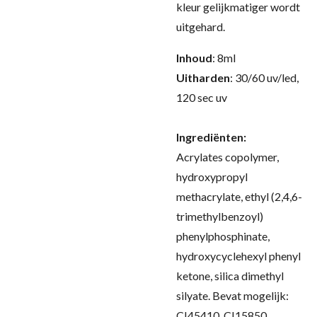
kleur gelijkmatiger wordt
uitgehard
.
Inhoud
: 8ml
Uitharden
: 30/60 uv/led,
120 sec uv
Ingrediënten:
Acrylates copolymer,
hydroxypropyl
methacrylate, ethyl (2,4,6-
trimethylbenzoyl)
phenylphosphinate,
hydroxycyclehexyl phenyl
ketone, silica dimethyl
silyate. Bevat mogelijk:
CI45410, CI15850,