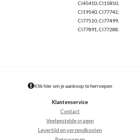
CI45410, CI15850,
CI19140, CI77742,
CI77510, CI77499,
CI77891, CI77288.
Klik hier om je aankoop te herroepen
Klantenservice
Contact
Veelgestelde vragen
Levertijd en verzendkosten
Retourneren