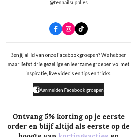
@tennailsupplies
F
I
T
a
n
i
c
s
k
e
t
T
b
a
o
Ben jij al lid van onze Facebookgroepen? We hebben
o
g
k
maar liefst drie gezellige en leerzame groepen vol met
o
r
k
a
inspiratie, live video's en tips en tricks.
m
Aanmelden Facebook groepen
Ontvang 5% korting op je eerste
order en blijf altijd als eerste op de
hoogte van
kortingsacties
en