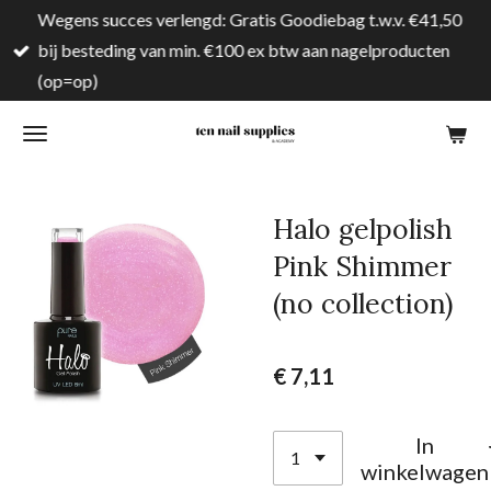
Wegens succes verlengd: Gratis Goodiebag t.w.v. €41,50
Ga
bij besteding van min. €100 ex btw aan nagelproducten
direct
(op=op)
naar
de
hoofdinhoud
Halo gelpolish
Pink Shimmer
(no collection)
€ 7,11
In
winkelwagen