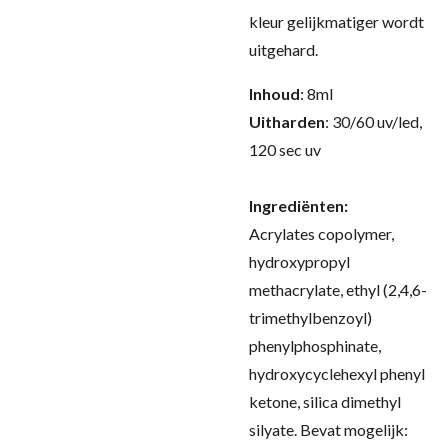
kleur gelijkmatiger wordt
uitgehard
.
Inhoud
: 8ml
Uitharden
: 30/60 uv/led,
120 sec uv
Ingrediënten:
Acrylates copolymer,
hydroxypropyl
methacrylate, ethyl (2,4,6-
trimethylbenzoyl)
phenylphosphinate,
hydroxycyclehexyl phenyl
ketone, silica dimethyl
silyate. Bevat mogelijk: