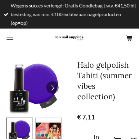
Wegens succes verlengd: Gratis Goodiebag t.w.v. €41,50 bij
Ga
besteding van min. €100 ex btw aan nagelproducten
direct
(op=op)
naar
de
hoofdinhoud
Halo gelpolish
Tahiti (summer
vibes
collection)
€ 7,11
In