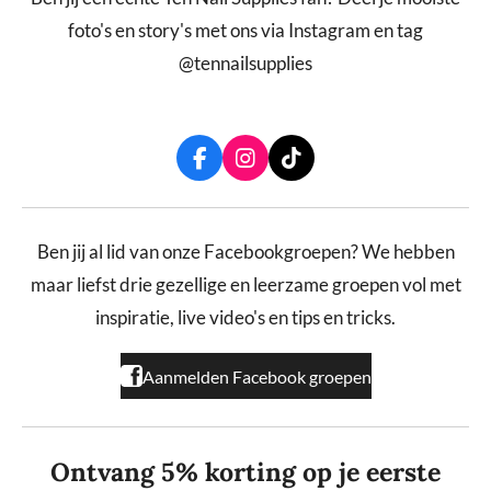
foto's en story's met ons via Instagram en tag
@tennailsupplies
F
I
T
a
n
i
c
s
k
e
t
T
b
a
o
Ben jij al lid van onze Facebookgroepen? We hebben
o
g
k
maar liefst drie gezellige en leerzame groepen vol met
o
r
k
a
inspiratie, live video's en tips en tricks.
m
Aanmelden Facebook groepen
Ontvang 5% korting op je eerste