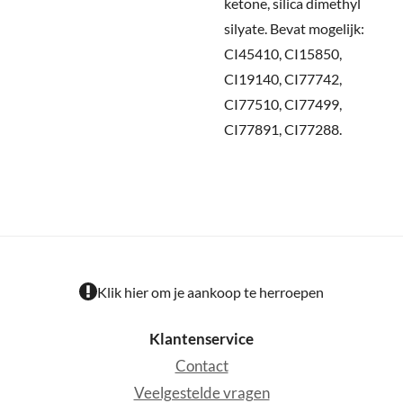
ketone, silica dimethyl
silyate. Bevat mogelijk:
CI45410, CI15850,
CI19140, CI77742,
CI77510, CI77499,
CI77891, CI77288.
Klik hier om je aankoop te herroepen
Klantenservice
Contact
Veelgestelde vragen