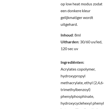
op low heat modus zodat
een donkere kleur
gelijkmatiger wordt
uitgehard
.
Inhoud
: 8ml
Uitharden
: 30/60 uv/led,
120 sec uv
Ingrediënten:
Acrylates copolymer,
hydroxypropyl
methacrylate, ethyl (2,4,6-
trimethylbenzoyl)
phenylphosphinate,
hydroxycyclehexyl phenyl