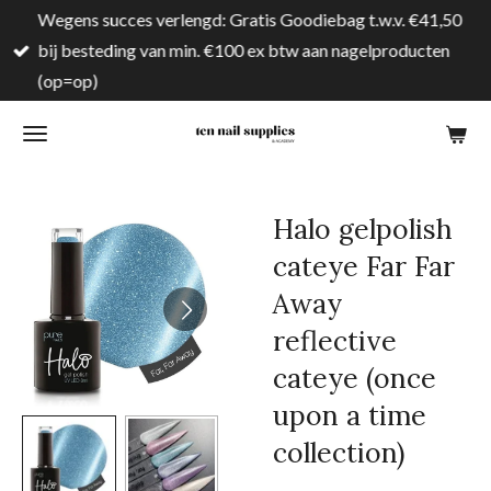
Wegens succes verlengd: Gratis Goodiebag t.w.v. €41,50
Ga
bij besteding van min. €100 ex btw aan nagelproducten
direct
(op=op)
naar
de
hoofdinhoud
Halo gelpolish
cateye Far Far
Away
reflective
cateye (once
upon a time
collection)