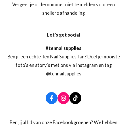
Vergeet je ordernummer niet te melden voor een
snellere afhandeling
Let's get social
#tennailsupplies
Ben jij een echte Ten Nail Supplies fan? Deel je mooiste
foto's en story's met ons via Instagram en tag
@tennailsupplies
F
I
T
a
n
i
c
s
k
e
t
T
b
a
o
Ben jij al lid van onze Facebookgroepen? We hebben