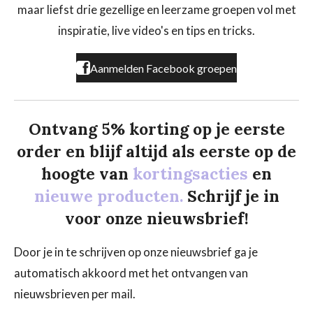
o
g
k
maar liefst drie gezellige en leerzame groepen vol met
o
r
k
a
inspiratie, live video's en tips en tricks.
m
Aanmelden Facebook groepen
Ontvang 5% korting op je eerste
order en blijf altijd als eerste op de
hoogte van
kortingsacties
en
nieuwe producten.
Schrijf je in
voor onze nieuwsbrief!
Door je in te schrijven op onze nieuwsbrief ga je
automatisch akkoord met het ontvangen van
nieuwsbrieven per mail.