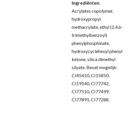
Ingrediënten:
Acrylates copolymer,
hydroxypropyl
methacrylate, ethyl (2,4,6-
trimethylbenzoyl)
phenylphosphinate,
hydroxycyclehexyl phenyl
ketone, silica dimethyl
silyate. Bevat mogelijk:
CI45410, CI15850,
CI19140, CI77742,
CI77510, CI77499,
CI77891, CI77288.