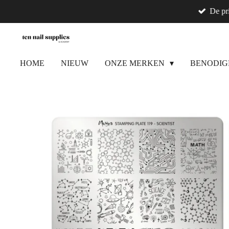
De pr
Ga
direct
naar
de
HOME
NIEUW
ONZE MERKEN
BENODI
hoofdinhoud