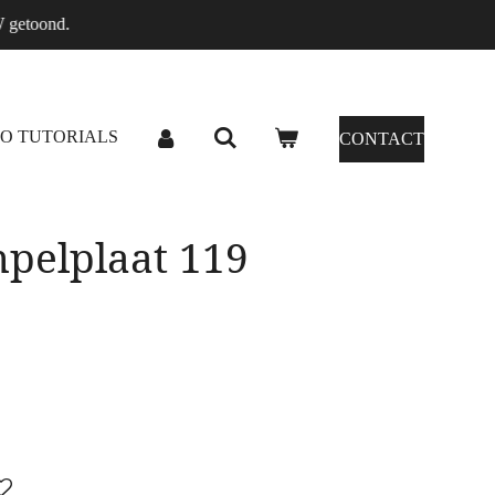
W getoond.
O TUTORIALS
CONTACT
pelplaat 119