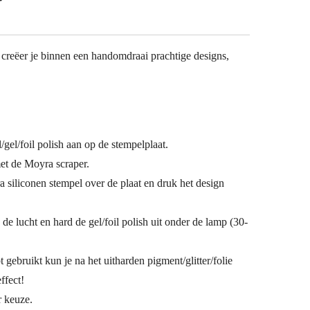
e
creëer je binnen een handomdraai prachtige designs,
gel/foil polish aan op de stempelplaat.
met de Moyra scraper.
 siliconen stempel over de plaat en druk het design
 de lucht en hard de gel/foil polish uit onder de lamp (30-
bt gebruikt kun je na het uitharden pigment/glitter/folie
ffect!
r keuze.