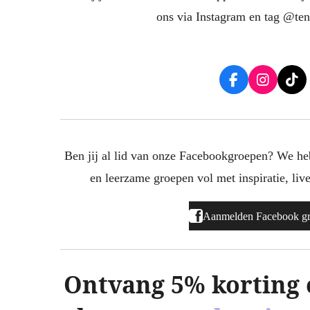
ons via Instagram en tag @ten
F
I
T
a
n
i
c
s
k
e
t
T
b
a
o
o
g
k
Ben jij al lid van onze Facebookgroepen? We heb
o
r
en leerzame groepen vol met inspiratie, live 
k
a
m
Aanmelden Facebook g
Ontvang 5% korting op