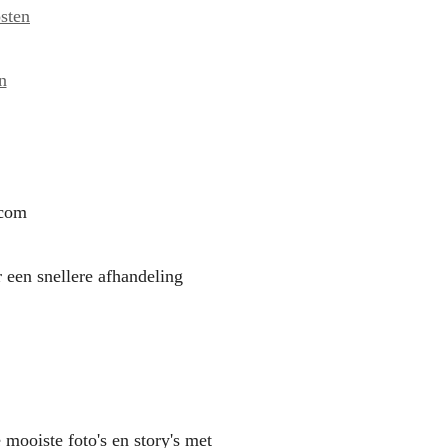
sten
n
.com
 een snellere afhandeling
 mooiste foto's en story's met