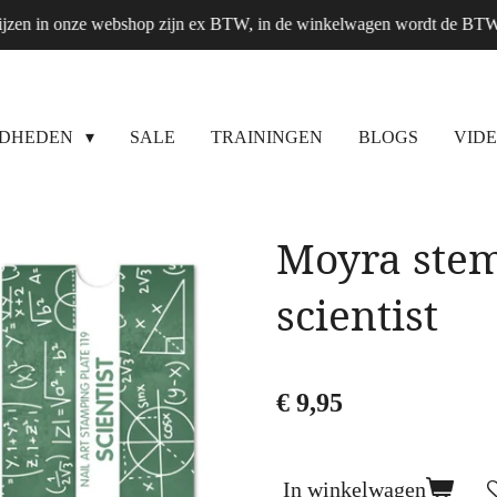
ijzen in onze webshop zijn ex BTW, in de winkelwagen wordt de BT
GDHEDEN
SALE
TRAININGEN
BLOGS
VIDE
Moyra stem
scientist
€ 9,95
In winkelwagen