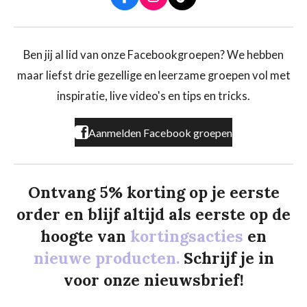
F
I
T
a
n
i
c
s
k
e
t
T
b
a
o
Ben jij al lid van onze Facebookgroepen? We hebben
o
g
k
maar liefst drie gezellige en leerzame groepen vol met
o
r
k
a
inspiratie, live video's en tips en tricks.
m
Aanmelden Facebook groepen
Ontvang 5% korting op je eerste
order en blijf altijd als eerste op de
hoogte van
kortingsacties
en
nieuwe producten.
Schrijf je in
voor onze nieuwsbrief!