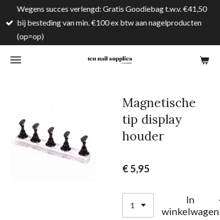
Wegens succes verlengd: Gratis Goodiebag t.w.v. €41,50
Ga
bij besteding van min. €100 ex btw aan nagelproducten
direct
(op=op)
naar
de
hoofdinhoud
Magnetische
tip display
houder
€ 5,95
In
winkelwagen