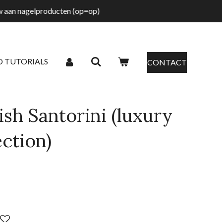
tw aan nagelproducten (op=op)
O TUTORIALS
CONTACT
ish Santorini (luxury
ection)