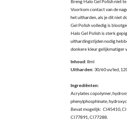
Breng Halo Gel Polish niet te
Voorkom contact van de nagel
het uitharden, als je dit niet
Gel Polish volledig is blootge
Halo Gel Polish is sterk gep
uithardingstijden nodig hebb
donkere kleur gelijkmatiger 
Inhoud
: 8ml
Uitharden
: 30/60 uv/led, 12
Ingrediënten:
Acrylates copolymer, hydroxy
phenylphosphinate, hydroxycyc
Bevat mogelijk: CI45410, C
CI77891, CI77288.