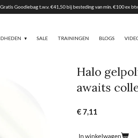
Gratis Goodiebag t.w.v. €41,50 bij besteding van min. €100 ex b
GDHEDEN
SALE
TRAININGEN
BLOGS
VIDE
Halo gelpol
awaits coll
€ 7,11
In winkelwagen