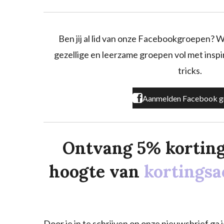
c
s
k
e
t
T
b
a
o
o
g
k
Ben jij al lid van onze Facebookgroepen? W
o
r
gezellige en leerzame groepen vol met inspira
k
a
m
tricks.
Aanmelden Facebook g
Ontvang 5% korting o
hoogte van
kortingsa
Door je in te schrijven op onze nieuwsbrief g