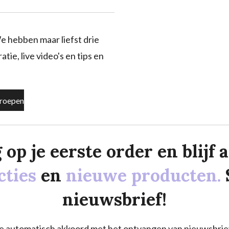
e hebben maar liefst drie
tie, live video's en tips en
roepen
p je eerste order en blijf al
cties
en
nieuwe producten.
nieuwsbrief!
a je automatisch akkoord met het ontvangen van nieuwsbrie