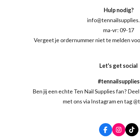
Hulp nodig?
info@tennailsupplies
ma-vr: 09-17
Vergeet je ordernummer niet te melden voo
Let's get social
#tennailsupplies
Ben jij een echte Ten Nail Supplies fan? Deel 
met ons via Instagram en tag @t
F
I
T
a
n
i