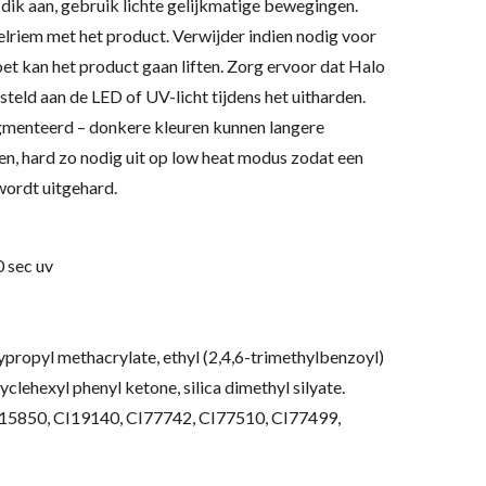
 dik aan, gebruik lichte gelijkmatige bewegingen.
riem met het product. Verwijder indien nodig voor
 doet kan het product gaan liften. Zorg ervoor dat Halo
steld aan de LED of UV-licht tijdens het uitharden.
igmenteerd – donkere kleuren kunnen langere
en, hard zo nodig uit op low heat modus zodat een
wordt uitgehard
.
0 sec uv
propyl methacrylate, ethyl (2,4,6-trimethylbenzoyl)
lehexyl phenyl ketone, silica dimethyl silyate.
I15850, CI19140, CI77742, CI77510, CI77499,